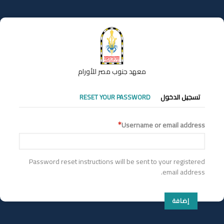
تجاوز
إلى
المحتوى
الرئيسي
معهد جنوب مصر للأورام
التبويبات
تسجيل الدخول
RESET YOUR PASSWORD
الأساسية
Username or email address
Password reset instructions will be sent to your registered
email address.