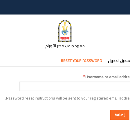
معهد جنوب مصر للأورام
تبويبات
سجيل الدخول
RESET YOUR PASSWORD
أساسية
Username or email addre
Password reset instructions will be sent to your registered email addre