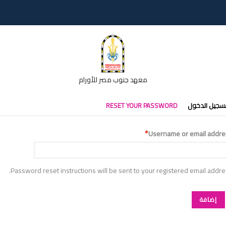
معهد جنوب مصر للأورام
تبويبات
سجيل الدخول
RESET YOUR PASSWORD
أساسية
Username or email addre
Password reset instructions will be sent to your registered email addre