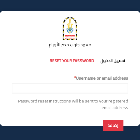
تجاوز
إلى
المحتوى
الرئيسي
معهد جنوب مصر للأورام
التبويبات
تسجيل الدخول
RESET YOUR PASSWORD
الأساسية
Username or email address
Password reset instructions will be sent to your registered
email address.