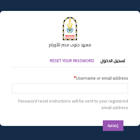
تجاوز
إلى
المحتوى
الرئيسي
معهد جنوب مصر للأورام
التبويبات
تسجيل الدخول
RESET YOUR PASSWORD
الأساسية
Username or email address
Password reset instructions will be sent to your registered
email address.