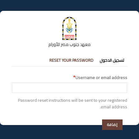
تجاوز
إلى
المحتوى
الرئيسي
معهد جنوب مصر للأورام
التبويبات
تسجيل الدخول
RESET YOUR PASSWORD
الأساسية
Username or email address
Password reset instructions will be sent to your registered
email address.