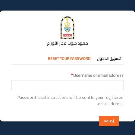
تجاوز
إلى
المحتوى
الرئيسي
معهد جنوب مصر للأورام
التبويبات
تسجيل الدخول
RESET YOUR PASSWORD
الأساسية
Username or email address
Password reset instructions will be sent to your registered
email address.