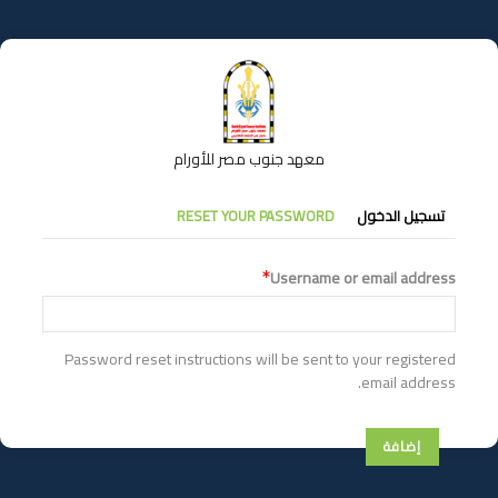
تجاوز
إلى
المحتوى
الرئيسي
معهد جنوب مصر للأورام
التبويبات
تسجيل الدخول
RESET YOUR PASSWORD
الأساسية
Username or email address
Password reset instructions will be sent to your registered
email address.