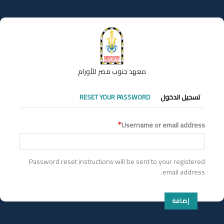
تجاوز
إلى
المحتوى
الرئيسي
معهد جنوب مصر للأورام
التبويبات
تسجيل الدخول
RESET YOUR PASSWORD
الأساسية
Username or email address
Password reset instructions will be sent to your registered
email address.