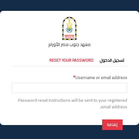
تجاوز
إلى
المحتوى
الرئيسي
معهد جنوب مصر للأورام
التبويبات
تسجيل الدخول
RESET YOUR PASSWORD
الأساسية
Username or email address
Password reset instructions will be sent to your registered
email address.