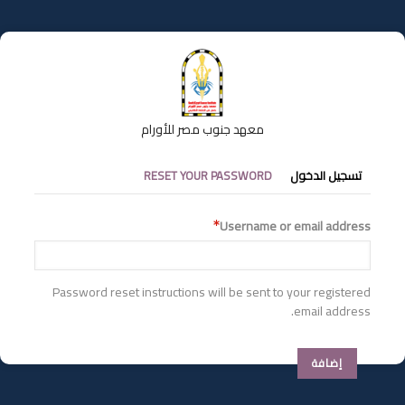
تجاوز
إلى
المحتوى
الرئيسي
معهد جنوب مصر للأورام
التبويبات
تسجيل الدخول
RESET YOUR PASSWORD
الأساسية
Username or email address
Password reset instructions will be sent to your registered
email address.