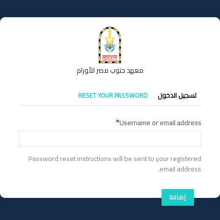
تجاوز
إلى
المحتوى
الرئيسي
معهد جنوب مصر للأورام
التبويبات
تسجيل الدخول
RESET YOUR PASSWORD
الأساسية
Username or email address
Password reset instructions will be sent to your registered
email address.