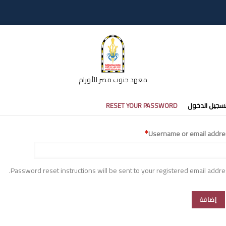
معهد جنوب مصر للأورام
تبويبات
سجيل الدخول
RESET YOUR PASSWORD
أساسية
Username or email addre
Password reset instructions will be sent to your registered email addre