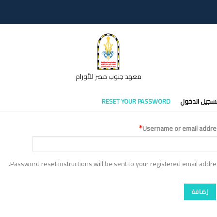
معهد جنوب مصر للأورام
تبويبات
سجيل الدخول
RESET YOUR PASSWORD
أساسية
Username or email addre
Password reset instructions will be sent to your registered email addre