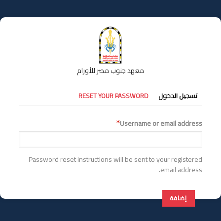
تجاوز
إلى
المحتوى
الرئيسي
معهد جنوب مصر للأورام
التبويبات
تسجيل الدخول
RESET YOUR PASSWORD
الأساسية
Username or email address
Password reset instructions will be sent to your registered
email address.