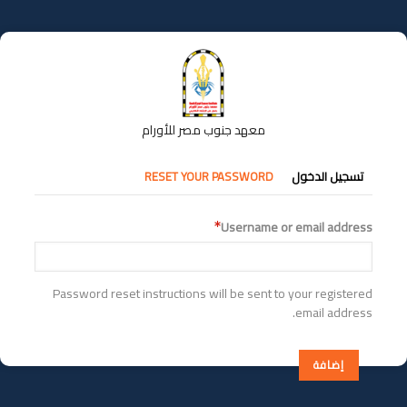
تجاوز
إلى
المحتوى
الرئيسي
معهد جنوب مصر للأورام
التبويبات
تسجيل الدخول
RESET YOUR PASSWORD
الأساسية
Username or email address
Password reset instructions will be sent to your registered
email address.