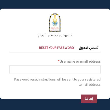
تجاوز
إلى
المحتوى
الرئيسي
معهد جنوب مصر للأورام
التبويبات
تسجيل الدخول
RESET YOUR PASSWORD
الأساسية
Username or email address
Password reset instructions will be sent to your registered
email address.