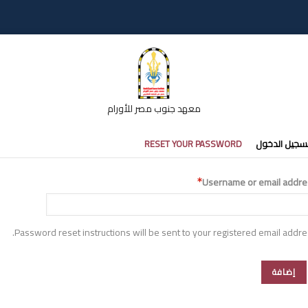
معهد جنوب مصر للأورام
تبويبات
سجيل الدخول
RESET YOUR PASSWORD
أساسية
Username or email addre
Password reset instructions will be sent to your registered email addre