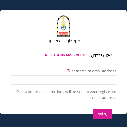
تجاوز
إلى
المحتوى
الرئيسي
معهد جنوب مصر للأورام
التبويبات
تسجيل الدخول
RESET YOUR PASSWORD
الأساسية
Username or email address
Password reset instructions will be sent to your registered
email address.