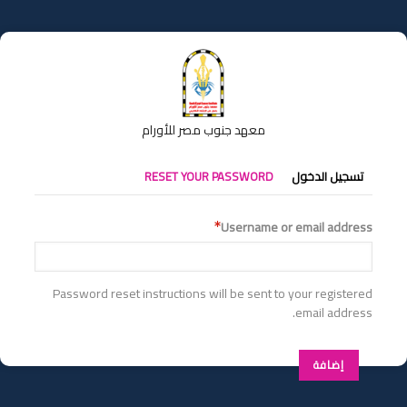
تجاوز
إلى
المحتوى
الرئيسي
معهد جنوب مصر للأورام
التبويبات
تسجيل الدخول
RESET YOUR PASSWORD
الأساسية
Username or email address
Password reset instructions will be sent to your registered
email address.