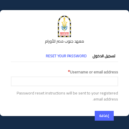
تجاوز
إلى
المحتوى
الرئيسي
معهد جنوب مصر للأورام
التبويبات
تسجيل الدخول
RESET YOUR PASSWORD
الأساسية
Username or email address
Password reset instructions will be sent to your registered
email address.