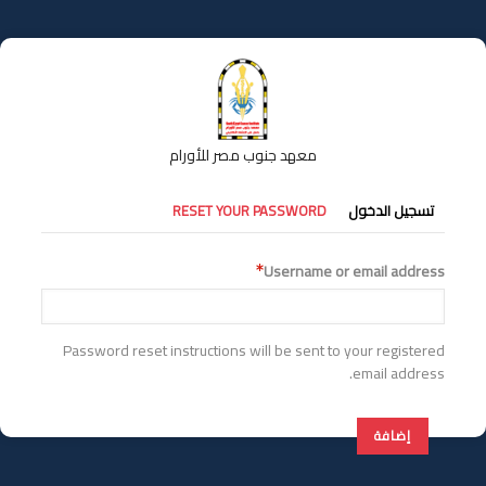
تجاوز
إلى
المحتوى
الرئيسي
معهد جنوب مصر للأورام
التبويبات
تسجيل الدخول
RESET YOUR PASSWORD
الأساسية
Username or email address
Password reset instructions will be sent to your registered
email address.