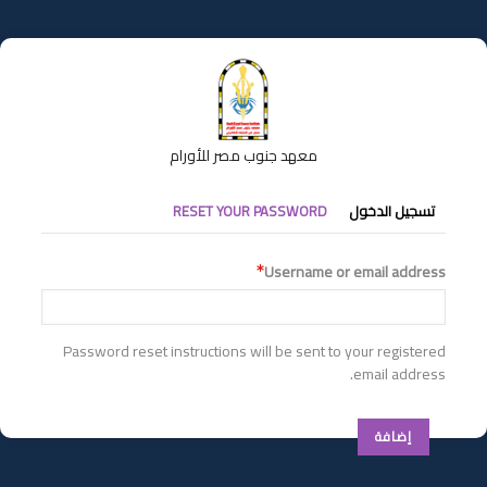
تجاوز
إلى
المحتوى
الرئيسي
معهد جنوب مصر للأورام
التبويبات
تسجيل الدخول
RESET YOUR PASSWORD
الأساسية
Username or email address
Password reset instructions will be sent to your registered
email address.