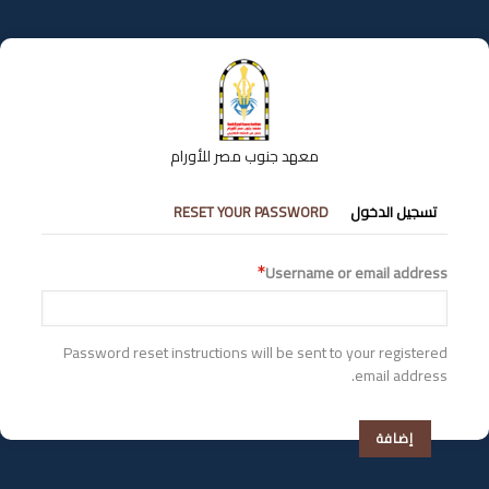
تجاوز
إلى
المحتوى
الرئيسي
معهد جنوب مصر للأورام
التبويبات
تسجيل الدخول
RESET YOUR PASSWORD
الأساسية
Username or email address
Password reset instructions will be sent to your registered
email address.