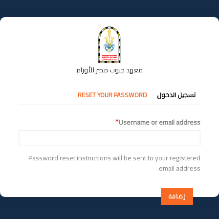
تجاوز
إلى
المحتوى
الرئيسي
معهد جنوب مصر للأورام
التبويبات
تسجيل الدخول
RESET YOUR PASSWORD
الأساسية
Username or email address
Password reset instructions will be sent to your registered
email address.