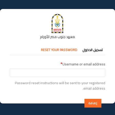
تجاوز
إلى
المحتوى
الرئيسي
معهد جنوب مصر للأورام
التبويبات
تسجيل الدخول
RESET YOUR PASSWORD
الأساسية
Username or email address
Password reset instructions will be sent to your registered
email address.