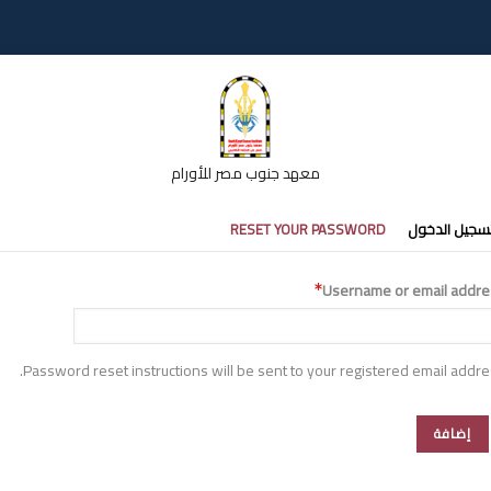
معهد جنوب مصر للأورام
تبويبات
سجيل الدخول
RESET YOUR PASSWORD
أساسية
Username or email addre
Password reset instructions will be sent to your registered email addre