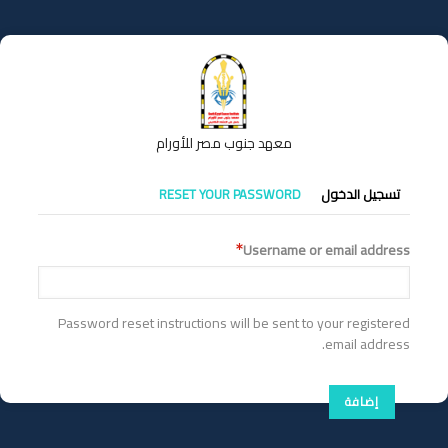
تجاوز
إلى
المحتوى
الرئيسي
معهد جنوب مصر للأورام
التبويبات
تسجيل الدخول
RESET YOUR PASSWORD
الأساسية
Username or email address
Password reset instructions will be sent to your registered
email address.