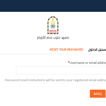
معهد جنوب مصر للأورام
تبويبات
سجيل الدخول
RESET YOUR PASSWORD
أساسية
Username or email addre
Password reset instructions will be sent to your registered email addre