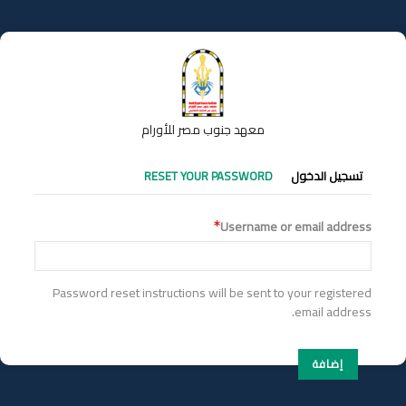
تجاوز
إلى
المحتوى
الرئيسي
معهد جنوب مصر للأورام
التبويبات
تسجيل الدخول
RESET YOUR PASSWORD
الأساسية
Username or email address
Password reset instructions will be sent to your registered
email address.