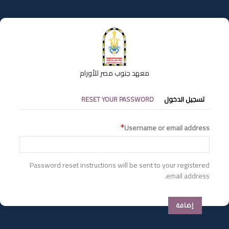
تجاوز
إلى
المحتوى
الرئيسي
معهد جنوب مصر للأورام
التبويبات
تسجيل الدخول
RESET YOUR PASSWORD
الأساسية
Username or email address
Password reset instructions will be sent to your registered
email address.