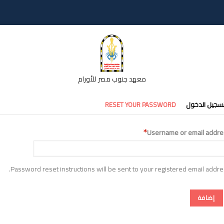
معهد جنوب مصر للأورام
تبويبات
سجيل الدخول
RESET YOUR PASSWORD
أساسية
Username or email addre
Password reset instructions will be sent to your registered email addre