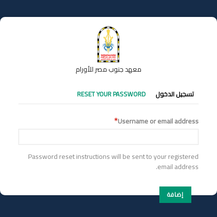
تجاوز
إلى
المحتوى
الرئيسي
معهد جنوب مصر للأورام
التبويبات
تسجيل الدخول
RESET YOUR PASSWORD
الأساسية
Username or email address
Password reset instructions will be sent to your registered
email address.