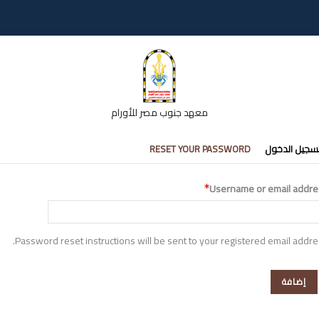
معهد جنوب مصر للأورام
تبويبات
سجيل الدخول
RESET YOUR PASSWORD
أساسية
Username or email addre
Password reset instructions will be sent to your registered email addre