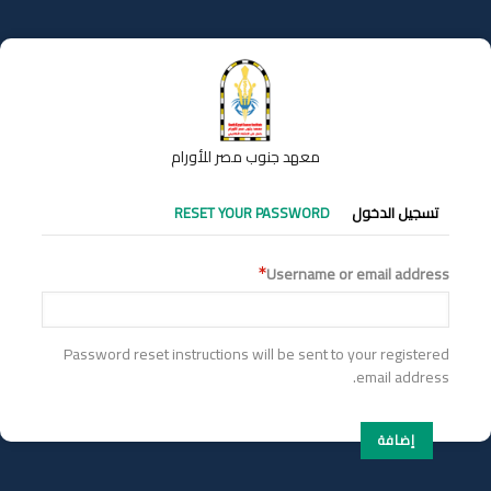
تجاوز
إلى
المحتوى
الرئيسي
معهد جنوب مصر للأورام
التبويبات
تسجيل الدخول
RESET YOUR PASSWORD
الأساسية
Username or email address
Password reset instructions will be sent to your registered
email address.