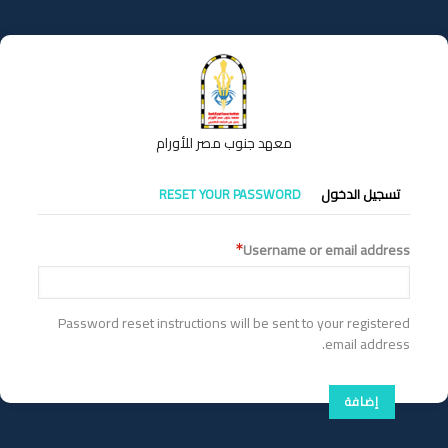
تجاوز
إلى
المحتوى
الرئيسي
معهد جنوب مصر للأورام
التبويبات
تسجيل الدخول
RESET YOUR PASSWORD
الأساسية
Username or email address
Password reset instructions will be sent to your registered
email address.