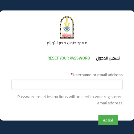
تجاوز
إلى
المحتوى
الرئيسي
معهد جنوب مصر للأورام
التبويبات
تسجيل الدخول
RESET YOUR PASSWORD
الأساسية
Username or email address
Password reset instructions will be sent to your registered
email address.