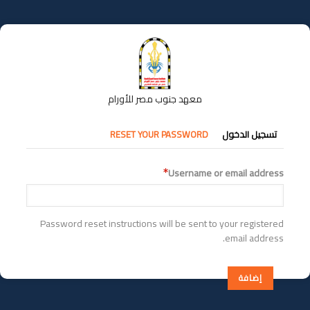
تجاوز
إلى
المحتوى
الرئيسي
معهد جنوب مصر للأورام
التبويبات
تسجيل الدخول
RESET YOUR PASSWORD
الأساسية
Username or email address
Password reset instructions will be sent to your registered
email address.