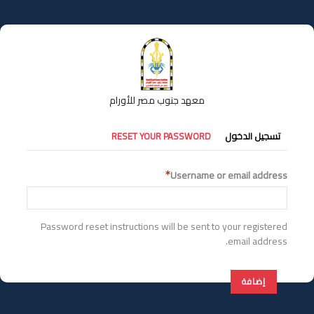
تجاوز
إلى
المحتوى
الرئيسي
معهد جنوب مصر للأورام
التبويبات
تسجيل الدخول
RESET YOUR PASSWORD
الأساسية
Username or email address
Password reset instructions will be sent to your registered
email address.