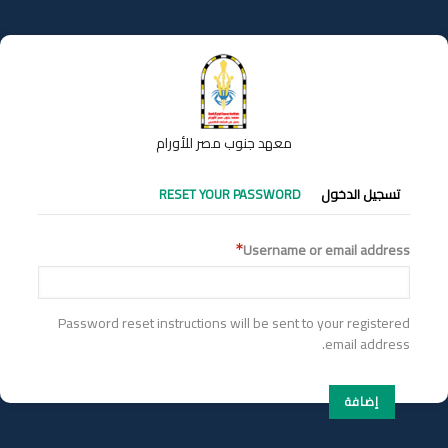
تجاوز
إلى
المحتوى
الرئيسي
معهد جنوب مصر للأورام
التبويبات
تسجيل الدخول
RESET YOUR PASSWORD
الأساسية
Username or email address
Password reset instructions will be sent to your registered
email address.