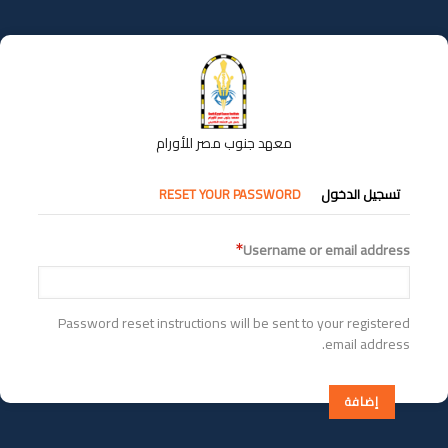
تجاوز
إلى
المحتوى
الرئيسي
معهد جنوب مصر للأورام
التبويبات
تسجيل الدخول
RESET YOUR PASSWORD
الأساسية
Username or email address
Password reset instructions will be sent to your registered
email address.