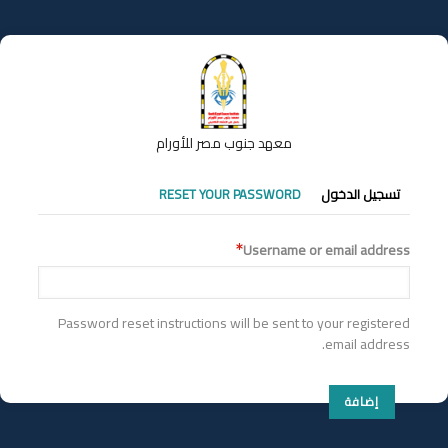
تجاوز
إلى
المحتوى
الرئيسي
معهد جنوب مصر للأورام
التبويبات
تسجيل الدخول
RESET YOUR PASSWORD
الأساسية
Username or email address
Password reset instructions will be sent to your registered
email address.