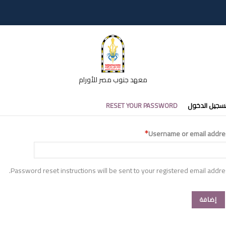
معهد جنوب مصر للأورام
تبويبات
سجيل الدخول
RESET YOUR PASSWORD
أساسية
Username or email addre
Password reset instructions will be sent to your registered email addre