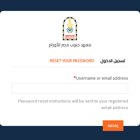
تجاوز
إلى
المحتوى
الرئيسي
معهد جنوب مصر للأورام
التبويبات
تسجيل الدخول
RESET YOUR PASSWORD
الأساسية
Username or email address
Password reset instructions will be sent to your registered
email address.