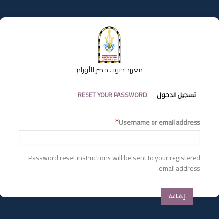
تجاوز
إلى
المحتوى
الرئيسي
معهد جنوب مصر للأورام
التبويبات
تسجيل الدخول
RESET YOUR PASSWORD
الأساسية
Username or email address
Password reset instructions will be sent to your registered
email address.