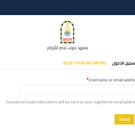
معهد جنوب مصر للأورام
تبويبات
سجيل الدخول
RESET YOUR PASSWORD
أساسية
Username or email addre
Password reset instructions will be sent to your registered email addre