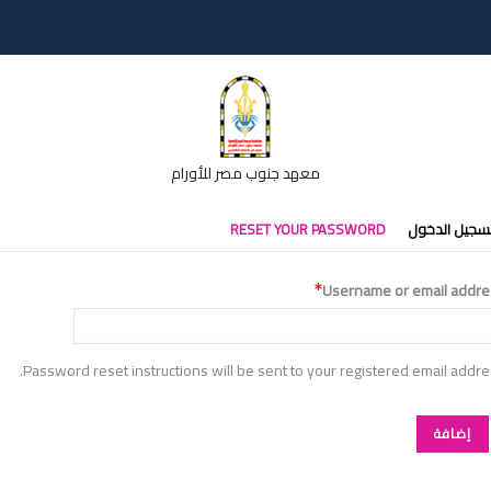
معهد جنوب مصر للأورام
تبويبات
سجيل الدخول
RESET YOUR PASSWORD
أساسية
Username or email addre
Password reset instructions will be sent to your registered email addre