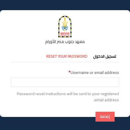
تجاوز
إلى
المحتوى
الرئيسي
معهد جنوب مصر للأورام
التبويبات
تسجيل الدخول
RESET YOUR PASSWORD
الأساسية
Username or email address
Password reset instructions will be sent to your registered
email address.