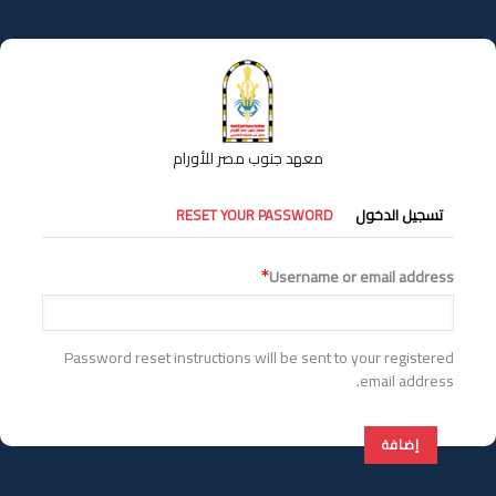
تجاوز
إلى
المحتوى
الرئيسي
معهد جنوب مصر للأورام
التبويبات
تسجيل الدخول
RESET YOUR PASSWORD
الأساسية
Username or email address
Password reset instructions will be sent to your registered
email address.