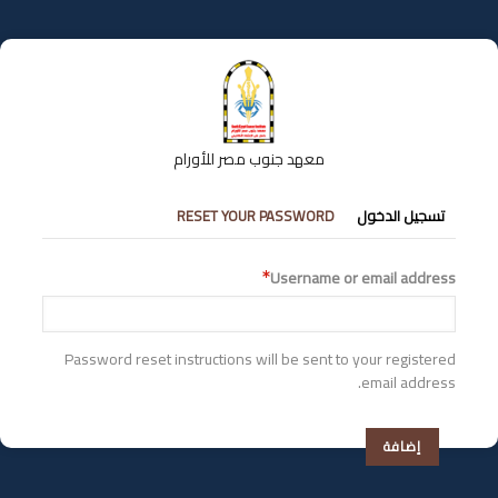
تجاوز
إلى
المحتوى
الرئيسي
معهد جنوب مصر للأورام
التبويبات
تسجيل الدخول
RESET YOUR PASSWORD
الأساسية
Username or email address
Password reset instructions will be sent to your registered
email address.